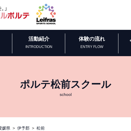
活動紹介
体験の流れ
INTRODUCTION
ENTRY FLOW
ポルテ松前スクール
school
愛媛県
>
伊予郡
>
松前